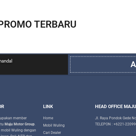
PROMO TERBARU
handal
A
OR
LINK
HEAD OFFICE MAJ
upakan member
Home
Jl. Raya Pondok Gede No
itu
Maju Motor Group
.
TELEPON : +6221-2209
Mobil Wuling
 mobil Wuling dengan
Cari Dealer