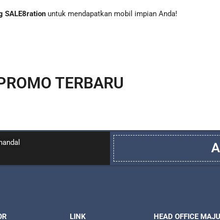
g SALE8ration
untuk mendapatkan mobil impian Anda!
PROMO TERBARU
handal
A
OR
LINK
HEAD OFFICE MAJ