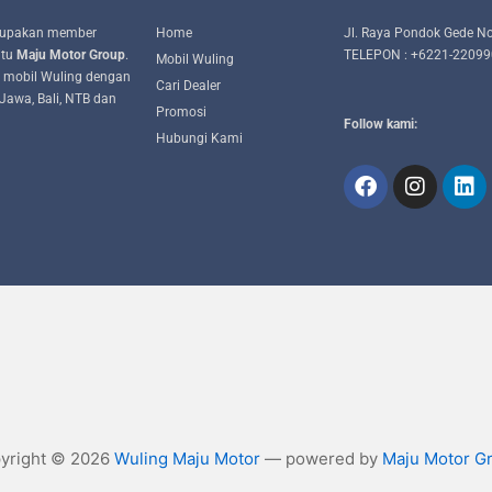
upakan member
Home
Jl. Raya Pondok Gede No
itu
Maju Motor Group
.
TELEPON : +6221-2209
Mobil Wuling
 mobil Wuling dengan
Cari Dealer
Jawa, Bali, NTB dan
Promosi
Follow kami:
Hubungi Kami
yright © 2026
Wuling Maju Motor
— powered by
Maju Motor G