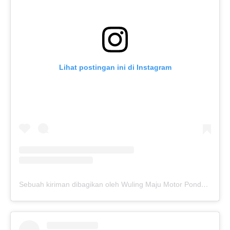
Lihat postingan ini di Instagram
Sebuah kiriman dibagikan oleh Wuling Maju Motor Pondok Gede (@wulingmajupondokgede)