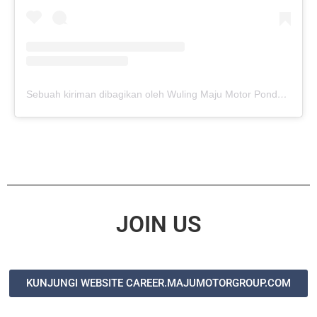
Sebuah kiriman dibagikan oleh Wuling Maju Motor Pondok Gede (@wulingmajupondokgede)
JOIN US
KUNJUNGI WEBSITE CAREER.MAJUMOTORGROUP.COM