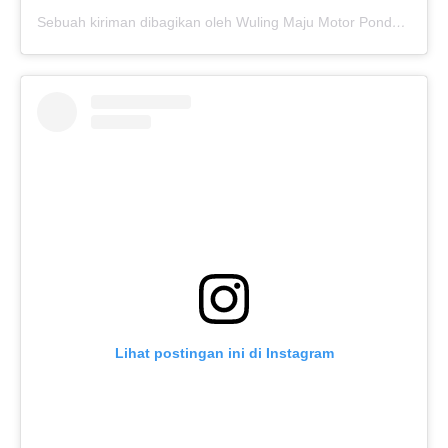
Sebuah kiriman dibagikan oleh Wuling Maju Motor Pondok Gede (@wulingmajupondokgede)
Lihat postingan ini di Instagram