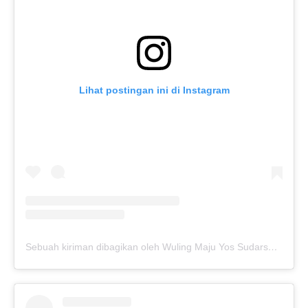
Lihat postingan ini di Instagram
Sebuah kiriman dibagikan oleh Wuling Maju Yos Sudarso (@wulingmajusunter)