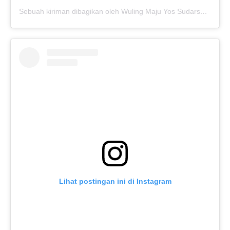
Sebuah kiriman dibagikan oleh Wuling Maju Yos Sudarso (@wulingmajusunter)
Lihat postingan ini di Instagram