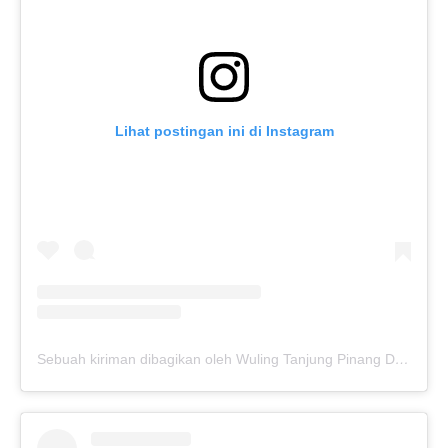
Lihat postingan ini di Instagram
Sebuah kiriman dibagikan oleh Wuling Tanjung Pinang Dealer (@wulingtjpinang01)